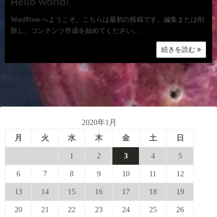
Hello world!
WordPress へようこそ。こちらは最初の投稿です。編集または削
除し、コンテンツ作成を始めてください。…
続きを読む
2020年1月
月
火
水
木
金
土
日
1
2
3
4
5
6
7
8
9
10
11
12
13
14
15
16
17
18
19
20
21
22
23
24
25
26