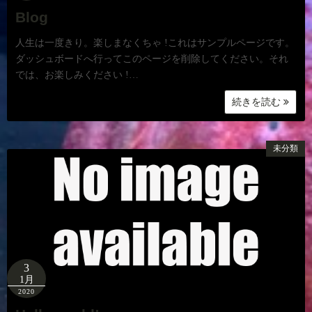
Blog
人生は一度きり。楽しまなくちゃ !これはサンプルページです。
ダッシュボードへ行ってこのページを削除してください。それ
では、お楽しみください !…
続きを読む
未分類
3
1月
2020