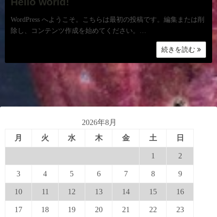
Hello world!
WordPress へようこそ。こちらは最初の投稿です。編集または削
除し、コンテンツ作成を始めてください。…
続きを読む
2026年8月
月
火
水
木
金
土
日
1
2
3
4
5
6
7
8
9
10
11
12
13
14
15
16
17
18
19
20
21
22
23