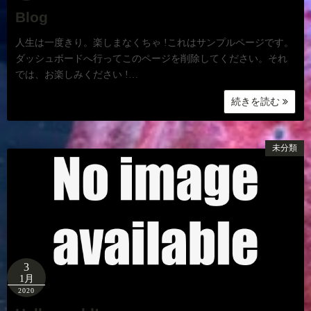
Blog
人生は一度きり。楽しまなくちゃ !これはサンプルページです。
ダッシュボードへ行ってこのページを削除してください。それ
では、お楽しみください !…
続きを読む
未分類
3
1月
2020